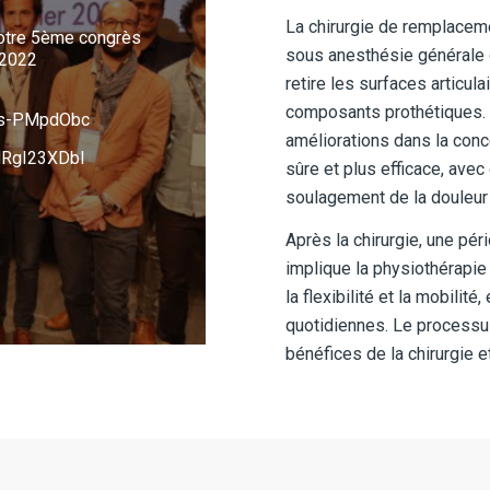
La chirurgie de remplacem
notre 5ème congrès
sous anesthésie générale ou
 2022
retire les surfaces articu
composants prothétiques. 
Js-PMpdObc
améliorations dans la con
HRgI23XDbI
sûre et plus efficace, avec
soulagement de la douleur e
Après la chirurgie, une pér
implique la physiothérapie
la flexibilité et la mobilité
quotidiennes. Le processus
bénéfices de la chirurgie 