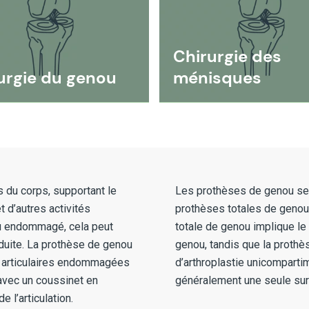
Chirurgie des
urgie du genou
ménisques
s du corps, supportant le
Les prothèses de genou se 
t d’autres activités
prothèses totales de genou 
ou endommagé, cela peut
totale de genou implique le
éduite. La prothèse de genou
genou, tandis que la proth
s articulaires endommagées
d’arthroplastie unicompartim
avec un coussinet en
généralement une seule surf
 l’articulation.