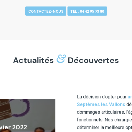
CONTACTEZ-NOUS
TEL : 04 42 95 73 80
&
Actualités
Découvertes
La décision d’opter pour
u
Septèmes les Vallons
dép
dommages articulaires, l’âg
fonctionnels. Nos chirurgi
vier 2022
déterminer la meilleure opt