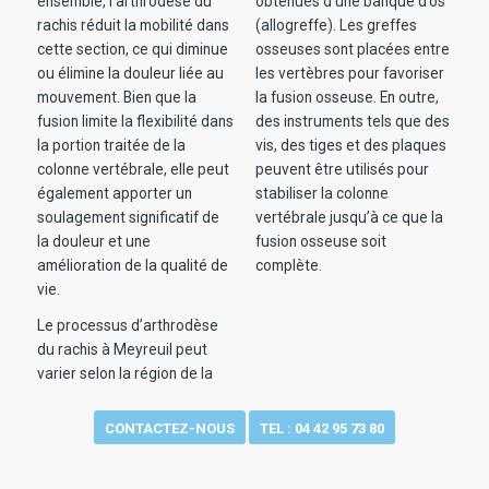
ensemble, l’arthrodèse du
obtenues d’une banque d’os
rachis réduit la mobilité dans
(allogreffe). Les greffes
cette section, ce qui diminue
osseuses sont placées entre
ou élimine la douleur liée au
les vertèbres pour favoriser
mouvement. Bien que la
la fusion osseuse. En outre,
fusion limite la flexibilité dans
des instruments tels que des
la portion traitée de la
vis, des tiges et des plaques
colonne vertébrale, elle peut
peuvent être utilisés pour
également apporter un
stabiliser la colonne
soulagement significatif de
vertébrale jusqu’à ce que la
la douleur et une
fusion osseuse soit
amélioration de la qualité de
complète.
vie.
Le processus d’arthrodèse
du rachis à Meyreuil peut
varier selon la région de la
CONTACTEZ-NOUS
TEL : 04 42 95 73 80