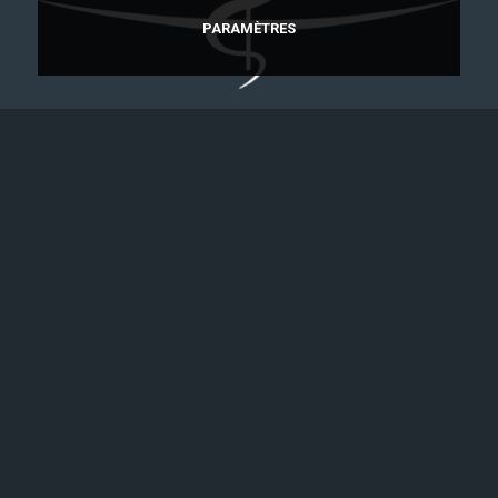
PARAMÈTRES
Annuaire du Conseil de l’Ordre des Médecins
Les centres
Clinique AXIUM
Hôpital Privé de
Provence
Adresse :
Adresse :
42 Av de Lattre de
Maison Médicale de
Tassigny
Provence
13090 Aix-en-Provence
200 Allée Nicolas de