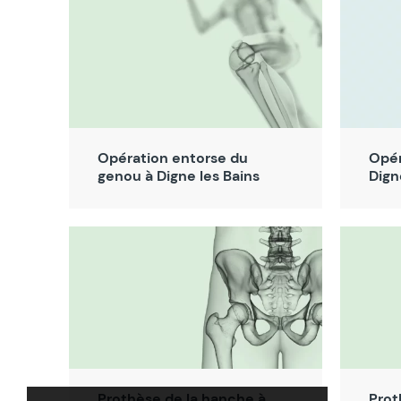
Opération entorse du
Opér
genou à Digne les Bains
Dign
Prothèse de la hanche à
Prot