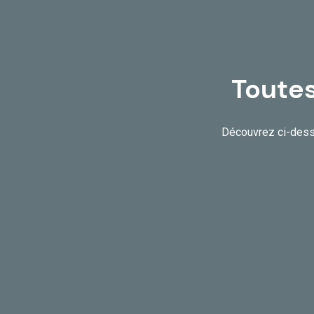
Toutes
Découvrez ci-dess