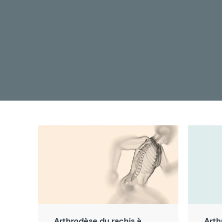
Arthrodèse du rachis à
Arth