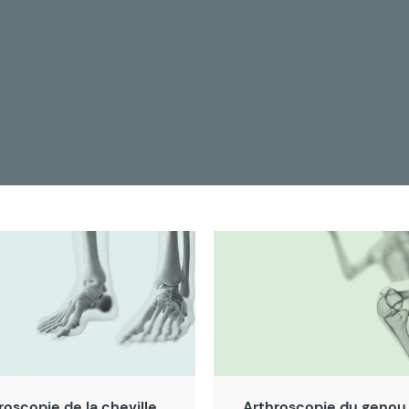
roscopie de la cheville
Arthroscopie du genou