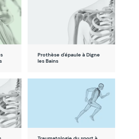
ts
Prothèse d'épaule à Digne
s
les Bains
s
Traumatologie du sport à