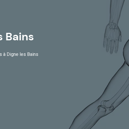
s Bains
 à Digne les Bains