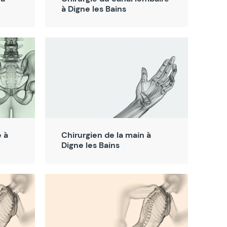
à Digne les Bains
e à
Chirurgien de la main à
Digne les Bains