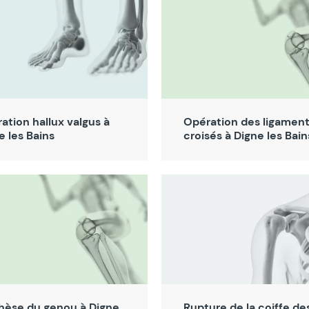
ation hallux valgus à
Opération des ligamen
e les Bains
croisés à Digne les Bain
hèse du genou à Digne
Rupture de la coiffe de