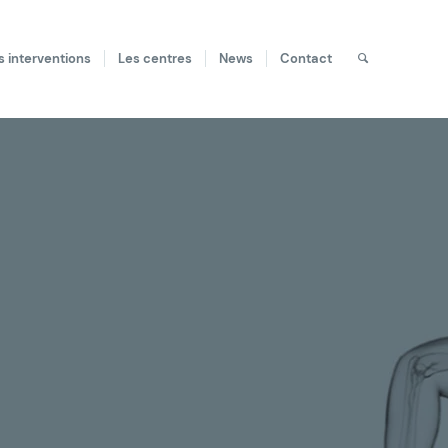
s interventions
Les centres
News
Contact