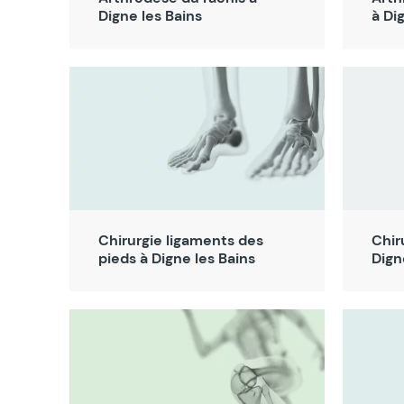
Digne les Bains
à Di
Chirurgie ligaments des
Chir
pieds à Digne les Bains
Dign