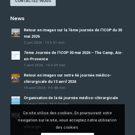
CONTACTEZ-NOUS
News
Retour en images sur la 7ème journée de l’ICOP du 30
mai 2026
2 juin 2026 - 10 h 51 min
7ème Journée de l’ICOP 30 mai 2026 – The Camp, Aix-
en-Provence
1 avril 2026 - 16 h 09 min
Retour en images sur notre 6è journée médico-
chirurgicale du 13 avril 2024
18 avril 2024 - 9 h 48 min
Organisation de la 6è journée médico-chirurgicale
14 mars 2024 - 15 h 24 min
Ce site utilise des cookies. En poursuivant votre
Entretien avec le Docteur Benoît Ripoll sur son
navigation sur le site, vous acceptez notre utilisation
parcours professionnel et les évolutions de la
chirurgie
des cookies.
8 novembre 2023 - 15 h 53 min