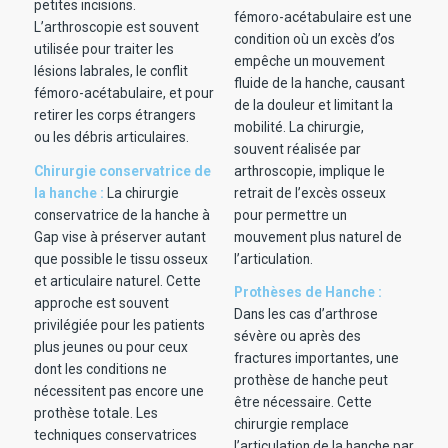
petites incisions.
fémoro-acétabulaire est une
L’arthroscopie est souvent
condition où un excès d’os
utilisée pour traiter les
empêche un mouvement
lésions labrales, le conflit
fluide de la hanche, causant
fémoro-acétabulaire, et pour
de la douleur et limitant la
retirer les corps étrangers
mobilité. La chirurgie,
ou les débris articulaires.
souvent réalisée par
Chirurgie conservatrice de
arthroscopie, implique le
la hanche :
La chirurgie
retrait de l’excès osseux
conservatrice de la hanche à
pour permettre un
Gap vise à préserver autant
mouvement plus naturel de
que possible le tissu osseux
l’articulation.
et articulaire naturel. Cette
Prothèses de Hanche :
approche est souvent
Dans les cas d’arthrose
privilégiée pour les patients
sévère ou après des
plus jeunes ou pour ceux
fractures importantes, une
dont les conditions ne
prothèse de hanche peut
nécessitent pas encore une
être nécessaire. Cette
prothèse totale. Les
chirurgie remplace
techniques conservatrices
l’articulation de la hanche par