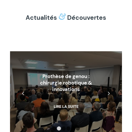
&
Actualités
Découvertes
Prothèse de genou :
chirurgie robotique &
innovations
Suivant
LIRE LA SUITE
1
2
3
4
5
6