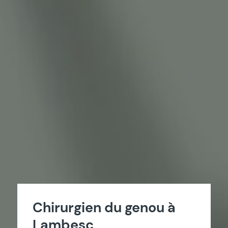
Chirurgien du genou à
Lambesc