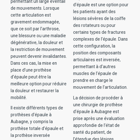
permettant un large éventail
d’épaule est une option pour
de mouvements. Lorsque
les patients ayant des
cette articulation est
lésions sévères de la coiffe
gravement endommagée,
des rotateurs ou pour
que ce soit par l’arthrose,
certains types de fractures
une blessure ou une maladie
complexes de l’épaule. Dans
dégénérative, la douleur et
cette configuration, la
la restriction de mouvement
position des composants
peuvent devenir invalidantes.
articulaires est inversée,
Dans ces cas, la mise en
permettant à d’autres
place d’une prothèse
muscles de l’épaule de
d’épaule peut être la
prendre en charge le
meilleure option pour réduire
mouvement de l’articulation.
la douleur et restaurer la
mobilité.
La décision de procéder à
une chirurgie de prothèse
Il existe différents types de
d’épaule à Aubagne est
prothèses d’épaule à
prise après une évaluation
Aubagne, y compris la
approfondie de l’état de
prothèse totale d’épaule et
santé du patient, de
la prothèse inversée
l’étendue des lésions